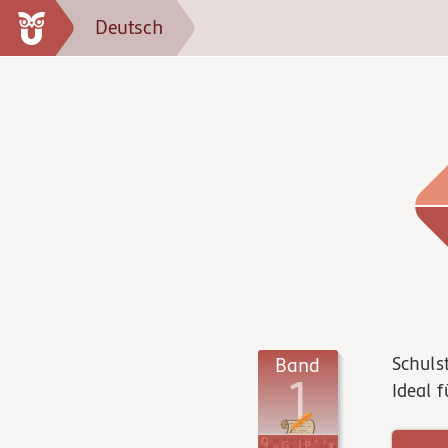
Deutsch
Schuls
Band
1
Ideal 