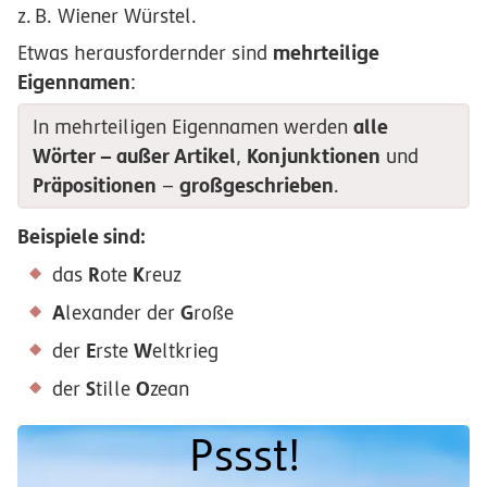
z.
B.
Wiener Würstel.
mehrteilige
Etwas herausfordernder sind
Eigennamen
:
alle
In mehrteiligen Eigennamen werden
Wörter – außer Artikel
Konjunktionen
,
und
Präpositionen
großgeschrieben
–
.
Beispiele sind:
R
K
das
ote
reuz
A
G
lexander der
roße
E
W
der
rste
eltkrieg
S
O
der
tille
zean
Pssst!