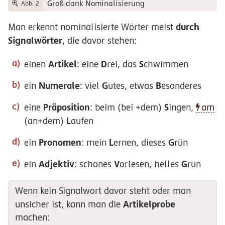
Groß dank Nominalisierung
Abb. 2
durch
Man erkennt nominalisierte Wörter meist
Signalwörter
, die davor stehen:
Artikel
D
S
einen
: eine
rei, das
chwimmen
Numerale
G
B
ein
: viel
utes, etwas
esonderes
Präposition
S
eine
: beim (bei +dem)
ingen,
am
L
(an+dem)
aufen
Pronomen
L
G
ein
: mein
ernen, dieses
rün
Adjektiv
V
G
ein
: schönes
orlesen, helles
rün
Wenn kein Signalwort davor steht oder man
Artikelprobe
unsicher ist, kann man die
machen: