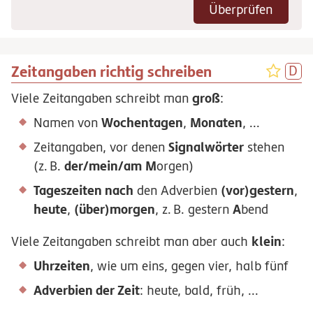
Überprüfen
Zeitangaben richtig schreiben
groß
Viele Zeitangaben schreibt man
:
Wochentagen
Monaten
Namen von
,
, ...
Signalwörter
Zeitangaben, vor denen
stehen
der/mein/am
M
(
z.
B.
orgen)
Tageszeiten nach
(vor)gestern
den Adverbien
,
heute
(über)morgen
A
,
,
z.
B.
gestern
bend
klein
Viele Zeitangaben schreibt man aber auch
:
Uhrzeiten
, wie um eins, gegen vier, halb fünf
Adverbien der Zeit
: heute, bald, früh, ...