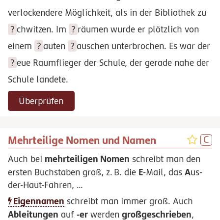
verlockendere Möglichkeit, als in der Bibliothek zu
?
chwitzen
. Im
?
räumen
wurde er plötzlich von
einem
?
auten
?
auschen
unterbrochen. Es war der
?
eue
Raumflieger der Schule, der gerade nahe der
Schule landete.
Überprüfen
Mehrteilige Nomen und Namen
mehrteiligen Nomen
Auch bei
schreibt man den
E
A
ersten Buchstaben groß,
z.
B.
die
-Mail, das
us-
der-Haut-Fahren, …
Eigennamen
schreibt man immer groß. Auch
Ableitungen
-er
großgeschrieben
auf
werden
,