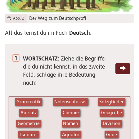
Der Weg zum Deutschprofi
Abb. 2
Deutsch
All das lernst du im Fach
:
WORTSCHATZ
: Ziehe die Begriffe,
die du nicht kennst, in das zweite
Feld, schlage ihre Bedeutung
nach!
Grammatik
Notenschlüssel
Satzglieder
Aufsatz
Chemie
Geografie
Geometrie
Nomen
Division
Tsunami
Äquator
Gene