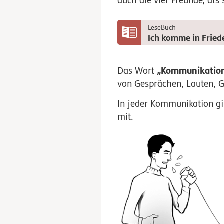
auch die vier Freunde, als
LeseBuch
Ich komme in Fried
„Kommunikatio
Das Wort
von Gesprächen, Lauten, G
In jeder Kommunikation gi
mit.