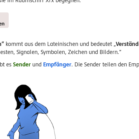
 sie im Raumschiff Xrx begegnen.
en
n“
Verständ
kommt aus dem Lateinischen und bedeutet „
esten, Signalen, Symbolen, Zeichen und Bildern.“
Sender
Empfänger
bt es
und
. Die Sender teilen den Em