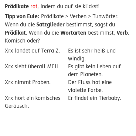
Prädikate
rot
, indem du auf sie klickst!
Tipp von Eule:
Prädikate > Verben > Tunwörter.
Satzglieder
Wenn du die
bestimmst, sagst du
Prädikat
Wortarten
Verb
. Wenn du die
bestimmst,
.
Komisch oder?
Xrx
landet
auf Terra Z
.
Es
ist
sehr heiß und
windig
.
Xrx
sieht
überall
Müll
.
Es
gibt
kein Leben
auf
dem Planeten
.
Xrx
nimmt
Proben
.
Der Fluss
hat
eine
violette Farbe
.
Xrx
hört
ein komisches
Er
findet
ein Tierbaby.
Geräusch
.