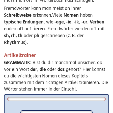
muss man oft im Wörterbuch nachschlagen.
Fremdwörter kann man meist an ihrer
Schreibweise
Nomen
erkennen.Viele
haben
typische Endungen
-age, -ie, -ik, -ur
Verben
, wie
.
-ieren
enden oft auf
. Fremdwörter werden oft mit
sh, rh, th
ph
oder
geschrieben (
z.
B.
der
Rh
th
y
mus).
Artikeltrainer
GRAMMATIK
: Bist du dir manchmal unsicher, ob
der
die
das
vor ein Wort
,
oder
gehört? Hier kannst
du die wichtigsten Nomen dieses Kapitels
zusammen mit dem richtigen Artikel trainieren. Die
Wörter stehen immer in der Einzahl.