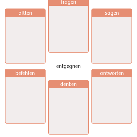
fragen
bitten
sagen
entgegnen
befehlen
antworten
denken