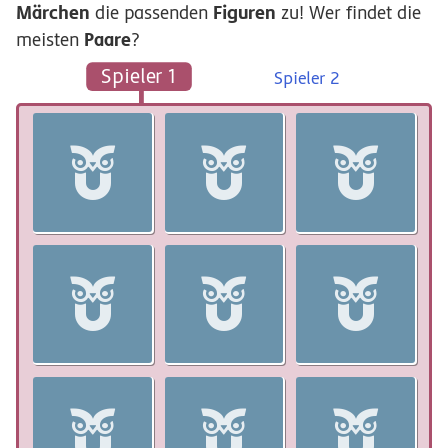
Märchen
Figuren
die passenden
zu! Wer findet die
Paare
meisten
?
Spieler 1
Spieler 2
Hänsel und
Aschenputtel
Rotkäppchen
Gretel
Das tapfere
Schneewittchen
Schneiderlein