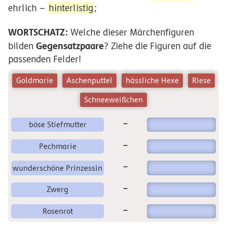
ehrlich –
hinterlistig
;
WORTSCHATZ:
Welche dieser Märchenfiguren
Gegensatzpaare
bilden
? Ziehe die Figuren auf die
passenden Felder!
Goldmarie
Aschenputtel
hässliche Hexe
Riese
Schneeweißchen
–
böse Stiefmutter
–
Pechmarie
–
wunderschöne Prinzessin
–
Zwerg
–
Rosenrot