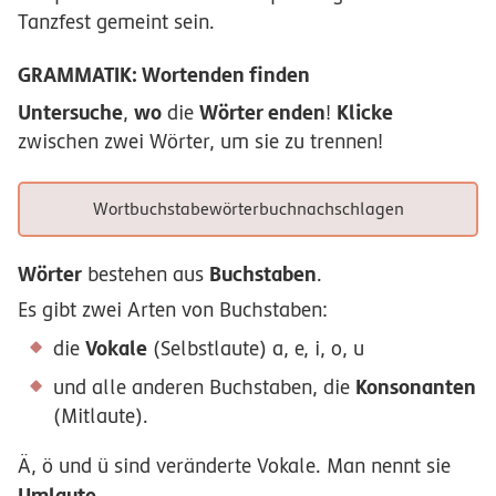
Tanzfest gemeint sein.
GRAMMATIK: Wortenden finden
Untersuche
wo
Wörter enden
Klicke
,
die
!
zwischen zwei Wörter, um sie zu trennen!
W
o
r
t
b
u
c
h
s
t
a
b
e
w
ö
r
t
e
r
b
u
c
h
n
a
c
h
s
c
h
l
a
g
e
n
Wörter
Buchstaben
bestehen aus
.
Es gibt zwei Arten von Buchstaben:
Vokale
die
(Selbstlaute) a, e, i, o, u
Konsonanten
und alle anderen Buchstaben, die
(Mitlaute).
Ä, ö und ü sind veränderte Vokale. Man nennt sie
Umlaute
.