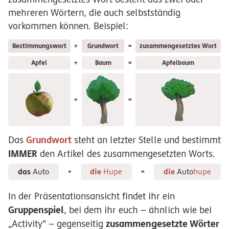
mehreren Wörtern, die auch selbstständig
vorkommen können. Beispiel:
Bestimmungswort
+
Grundwort
=
zusammengesetztes Wort
Apfel
+
Baum
=
Apfelbaum
+
=
Grundwort
Das
steht an letzter Stelle und bestimmt
IMMER
den Artikel des zusammengesetzten Worts.
das
die
die
Auto
Hupe
Auto
hupe
+
=
In der Präsentationsansicht findet ihr ein
Gruppenspiel
, bei dem ihr euch – ähnlich wie bei
zusammengesetzte Wörter
„Activity“ – gegenseitig