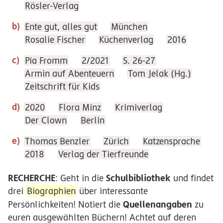
Rösler-Verlag
Ente gut, alles gut
München
Rosalie Fischer
Küchenverlag
2016
Pia Fromm
2/2021
S. 26-27
Armin auf Abenteuern
Tom Jelak (Hg.)
Zeitschrift für Kids
2020
Flora Minz
Krimiverlag
Der Clown
Berlin
Thomas Benzler
Zürich
Katzensprache
2018
Verlag der Tierfreunde
RECHERCHE
Schulbibliothek
: Geht in die
und findet
drei
Biographien
über interessante
Quellenangaben
Persönlichkeiten! Notiert die
zu
euren ausgewählten Büchern! Achtet auf deren