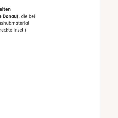
eiten
e Donau)
, die bei
ushubmaterial
eckte Insel (