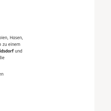
bien, Hasen,
h zu einem
idsdorf
und
die
en