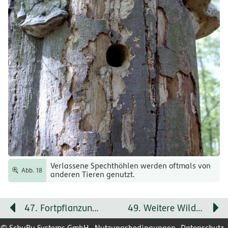
Verlassene Spechthöhlen werden oftmals von
Abb. 18
anderen Tieren genutzt.
47. Fortpflanzung der Vögel
49. Weitere Wildvögel stellen sich vor
© SchuBu Systems GmbH
Nutzungsbedingungen
Datenschutz