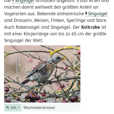
Die
Singvögel
umfassen ungefähr
5
000
Arten und
machen damit weltweit den größten Anteil an
Vogelarten aus. Bekannte einheimische
Singvögel
sind Drosseln, Meisen, Finken, Sperlinge und Stare.
Kolkrabe
Auch Rabenvögel sind Singvögel. Der
ist
mit einer Körperlänge von bis zu
65
cm
der größte
Singvogel der Welt.
Wacholderdrossel
Abb. 1