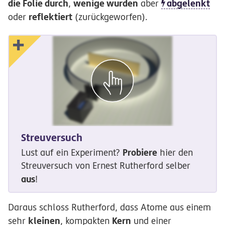
die Folie durch
wenige wurden
abgelenkt
,
aber
reflektiert
oder
(zurückgeworfen).
Streuversuch
Probiere
Lust auf ein Experiment?
hier den
Streuversuch von Ernest Rutherford selber
aus
!
Daraus schloss Rutherford, dass Atome aus einem
kleinen
Kern
sehr
, kompakten
und einer