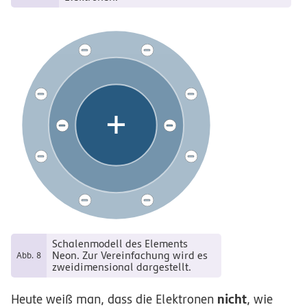
ξ
ξ
ξ
ξ
+
ξ
ξ
ξ
ξ
ξ
ξ
Schalenmodell des Elements
Neon. Zur Vereinfachung wird es
Abb. 8
zweidimensional dargestellt.
nicht
Heute weiß man, dass die Elektronen
, wie