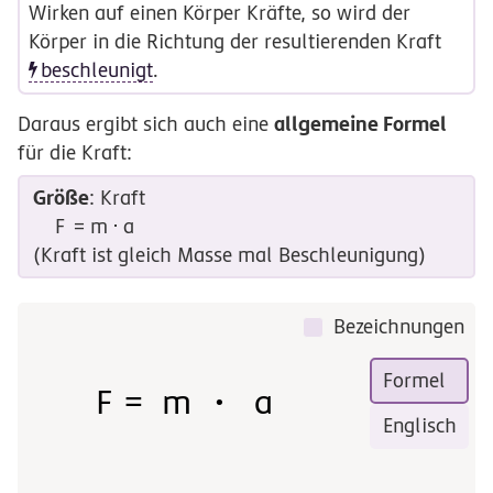
Wirken auf einen Körper Kräfte, so wird der
Körper in die Richtung der resultierenden Kraft
beschleunigt
.
allgemeine Formel
Daraus ergibt sich auch eine
für die Kraft:
Größe
: Kraft
F =
F
=
m
⋅
a
m
(Kraft ist gleich Masse mal Beschleunigung)
\cdot
a
Bezeichnungen
Formel
F
=
m
•
a
Englisch