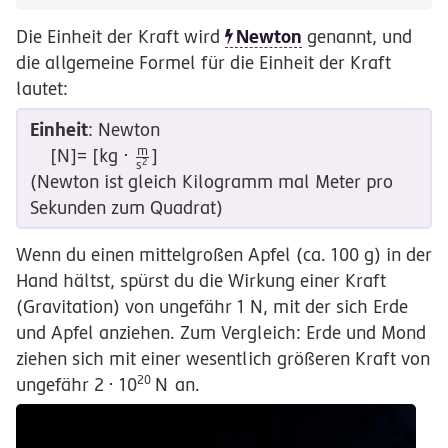
Newton
Die Einheit der Kraft wird
genannt, und
die allgemeine Formel für die Einheit der Kraft
lautet:
Einheit
: Newton
m
kg \cdot
[N]= [
k
g
⋅
]
s
2
\frac{m}
(Newton ist gleich Kilogramm mal Meter pro
{s^2}
Sekunden zum Quadrat)
Wenn du einen mittelgroßen Apfel (ca. 100 g) in der
Hand hältst, spürst du die Wirkung einer Kraft
(Gravitation) von ungefähr 1 N, mit der sich Erde
und Apfel anziehen. Zum Vergleich: Erde und Mond
ziehen sich mit einer wesentlich größeren Kraft von
20
2 \cdot
ungefähr
2
⋅
1
0
N
an.
10^{20}\,N