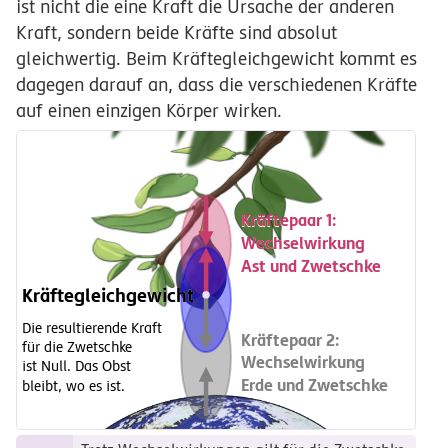
ist nicht die eine Kraft die Ursache der anderen
Kraft, sondern beide Kräfte sind absolut
gleichwertig. Beim Kräftegleichgewicht kommt es
dagegen darauf an, dass die verschiedenen Kräfte
auf einen einzigen Körper wirken.
Kräftepaar 1:
Kräftepaar 1:
Wechselwirkung
Wechselwirkung
Ast und Zwetschke
Ast und Zwetschke
Kräftegleichgewicht
Kräftegleichgewicht
Die resultierende Kraft
Kräftepaar 2:
für die Zwetschke
Wechselwirkung
ist Null. Das Obst
Erde und Zwetschke
bleibt, wo es ist.