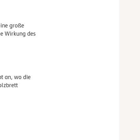
eine große
die Wirkung des
bt an, wo die
olzbrett