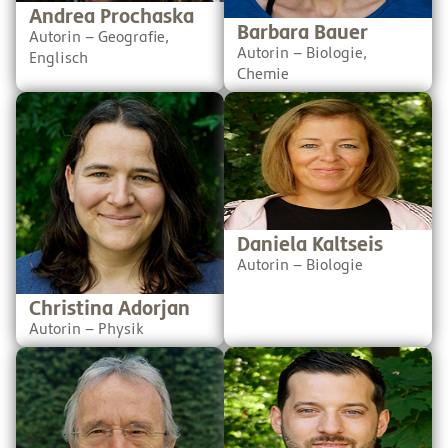
erklären kann.
Andrea Prochaska
Barbara Bauer
Autorin – Geografie,
Autorin – Biologie,
Englisch
Chemie
Christina hat ihre
Neben Ihrer Leidenschaft
Faszination für
für Gesang, Tanz und
Naturwissenschaften zu
Schauspiel, unterrichtet
ihrem Beruf gemacht. Sie ist
Daniela die Fächer
promovierte Chemikerin,
Englisch, Biologie und
lehrt Physik und Chemie
Informatik. Aktuell ist uns
und ist Projektleiterin für
noch unklar, ob sie
den Verein Technologykids.
irgendwas nicht kann.
Sie ist die Perfekte, um die
Daniela Kaltseis
Welt der Moleküle und der
Autorin – Biologie
Kräfte auch jungen
Menschen näherzubringen.
Christina Adorjan
Autorin – Physik
Ernst unterrichtete Geo-
Klaus Jürgen Spätauf ist
grafie, Sport und Sport-
studierter Mathematik- und
kunde am Sportgymnasium
Geografielehrer mit
HIB Saalfelden. Neben der
Leidenschaft für digitalen
Geografie ist ihm als
Unterricht. Und sollten wir
langjähriger Sport-
jemals ein SchuBuch über