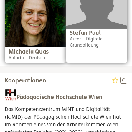
Lehrerin für Deutsch und
sondern ist auch ein APLS –
GSPB am Don Bosco-
Apple Professional Learning
Gymnasium
Specialist. Da liegt es
Unterwaltersdorf sowie
natürlich nahe, ihn auf
Autorin und Lektorin für
Digitale Grundbildung
Deutsch bei SchuBu.
anzusetzen.
Gemeinsam mit Martina
Stefan Paul
bildet sie ein Autorinnen-
Autor – Digitale
Dreamteam aus dem es nur
so heraussprudelt.
Grundbildung
Michaela Quas
Autorin – Deutsch
Kooperationen
Pädagogische Hochschule Wien
Das Kompetenzzentrum MINT und Digitalität
(K:MID) der Pädagogischen Hochschule Wien hat
im Rahmen eines von der Arbeiterkammer Wien