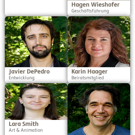
Hagen Wieshofer
Geschäftsführung
Wenn euch bei SchuBu
Karin ist Entrepreneurin und
manches spanisch
Jurymitglied
vorkommt, dann habt ihr
österreichischer und
recht. Das liegt vor allem an
deutscher
Javier - einem begnadeten
Innovationsförderungen. Sie
Entwickler aus Spanien. Er
weiß wo es lang geht und
pendelt sogar jeden Tag ins
durch ihrer Expertise
Büro - ist aber nicht so
entgehen ihr keine Fehler
schlimm, denn er wohnt in
oder Ungereimtheiten im
Wien ;-)
Businessplan.
Javier DePedro
Karin Haager
Entwicklung
Beiratsmitglied
Lara ist unsere kreative
Lev und Hagen sind die
Unterstützung aus
Architekten von SchuBu. Lev
Vorarlberg. Es mangelt ihr
ist Experte für spiel-
weder an Disziplin noch an
basiertes Lernen,
Ideen. Dank ihr sind unsere
Gamedesigner und
Bücher um viele schöne
Lehrbeauftragter an
Illustrationen reicher.
österreichischen
Hochschulen. Er ist das
Lara Smith
Mastermind hinter vielen
Art & Animation
SchuBu-Spielen und