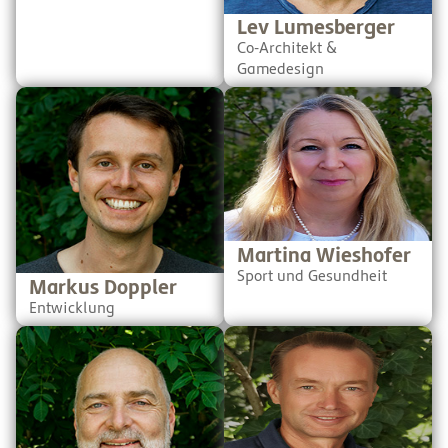
Simulationen.
Lev Lumesberger
Co-Architekt &
Gamedesign
Markus hat Physik studiert
Als Osteopathin und
(was sonst mit diesem
Physiotherapeutin ist es
Nachnamen?) und bringt
Martina ein großes
jetzt sein umfangreiches
Anliegen, dass die
Wissen in allen Fächern mit
Bewegung nicht zu kurz
ein. Durch seine profunden
kommt. Daher kümmert sie
Programmierkenntnisse ist
sich um die "Simply Strong"
er außerdem die ideale
Videos, die unser Turnwurm
Schnittstelle zwischen
präsentiert.
Pädagog*innen und
Martina Wieshofer
Entwickler*innen.
Sport und Gesundheit
Markus Doppler
Entwicklung
Paul ist Serial-Entrepreneur
Paul ist unser Experte im
und als Lehrbeauftrager an
sprachlichen Bereich. Er ist
verschieden Fachhoch-
insbesondere zuständig für
schulen tätig. Er nennt sich
die Nachbearbeitung,
zwar selber "eine
Verbesserung und Korrektur
unerschöpfliche Quelle
von sämtlichen Texten auf
unnützen Wissens" - genau
SchuBu. Durch ihn werden