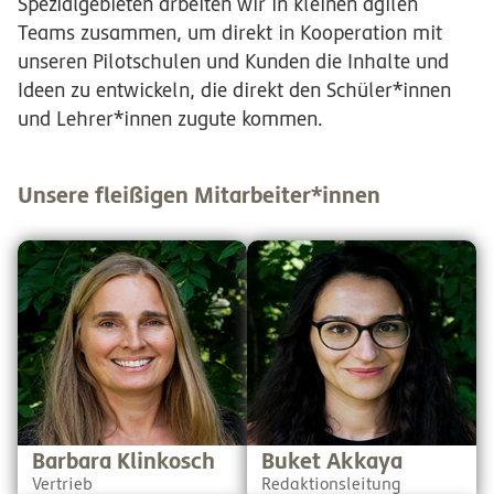
Spezialgebieten arbeiten wir in kleinen agilen
Teams zusammen, um direkt in Kooperation mit
unseren Pilotschulen und Kunden die Inhalte und
Ideen zu entwickeln, die direkt den Schüler*innen
und Lehrer*innen zugute kommen.
Unsere fleißigen Mitarbeiter*innen
Barbara ist
Buket leitet die SchuBu-
Kunsthistorikerin und
Redaktion und ist damit die
Montessoripädagogin und
wichtigste Schnittstelle
lässt ihr umfangreiches
zwischen allen Abteilungen.
Wissen in SchuBu
Sie hat die einmalige Gabe,
einfließen. Mit geschultem
immer wieder Ordnung ins
Blick achtet sie auf die
Chaos (und davon gibt es
Qualität der SchuBu-Seiten
genug) zu bringen - und das
und steht im regen
stets mit einem Lächeln.
Austausch mit den
Daher kann man gar nicht
Nutzer*innen.
"nein" zu ihr sagen.
Barbara Klinkosch
Buket Akkaya
Vertrieb
Redaktionsleitung