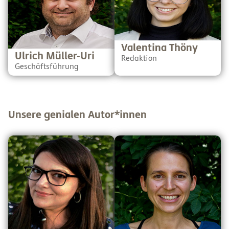
Jurymitglied nationaler und
eine leidenschaftliche und
europäischer Förderungen.
sehr gute Tänzerin. Mit
Er ist der Meister der
ihrem pädagogischen
Tabellen und schaut darauf,
Hintergrund ergänzt sie das
dass uns bei SchuBu nicht
Team perfekt.
das Geld ausgeht.
Valentina Thöny
Ulrich Müller-Uri
Redaktion
Geschäftsführung
Unsere genialen Autor*innen
Andrea ist Lehrerin an der
Barbara ist Lehrerin für
NMS Neuhofen für Englisch,
Biologie und Chemie am
Geografie, Biologie und
BORG Nonntal in Salzburg
Bildnerische Erziehung. Bei
und bei SchuBu ist sie
SchuBu ist sie
Autorin/Lektorin für
Autorin/Lektorin für die
Biologie und Chemie. Mit
Fächer Englisch, Geografie
ihr zu reden ist sehr
und Biologie. Irgendwie
bereichernd, weil sie die
macht sie eigentlich alles
komplexesten
und das immer zum
Zusammenhänge auch für
Wohlwollen der Kinder.
uns Laien verständlich