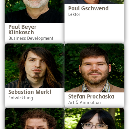
das macht ihn aber zu
diese erst so richtig schön!
einem extrem interessanten
Paul Gschwend
Gesprächspartner. Paul
Lektor
kann man gar nicht nicht
mögen.
Paul Beyer
Klinkosch
Business Development
Sebastian hat jahrelange
Stefan ist Künstler,
Erfahrung als
Illustrator, Regisseur im
Gamedesigner und
Animationsbereich und
Programmierer im Bereich
Comic Autor. Durch seine
"Social Impact Games".
Bilder wird SchuBu erst so
Außerdem lässt er kaum
richtig lebendig. Es ist
einen GameJam aus, um an
schon fast unheimlich, wie
neuen Spielmechaniken
er es immer wieder schafft,
herumzuexperimentieren.
ein komplexes Thema mit
nur einem Bild darzustellen.
Sebastian Merkl
Stefan Prochaska
Entwicklung
Art & Animation
Uli ist Entrepreneur,
Valentina hat Lehramt
Lehrbeauftragter an
studiert und tänzelt jetzt als
österreichischen
Teil der Redaktion durchs
Hochschulen und
Büro - sie ist nämlich auch