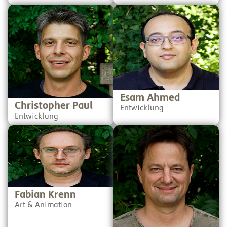
Christopher ist durch seine
Als sprachenbegeisterter
jahrelange IT-Erfahrung und
Japanologe,
seine exzellenten
Politikwissenschaftler und
Fähigkeiten in der
Programmierer mit einem
Softwareentwicklung sehr
Faible für Spiele ergänzt
schnell zu einem wichtigen
Esam nicht nur unser
Teil des Teams geworden.
Entwickler*innen-Team,
Auch außerhalb der Arbeit
sondern unterstützt auch als
kann man mit ihm Pferde
Allrounder in allen
stehlen (nein, das ist keine
möglichen Bereichen.
neue TikTok-Challenge).
Esam Ahmed
Christopher Paul
Entwicklung
Entwicklung
Fabian ist freischaffender
Hagen wollte schon immer
Künstler und Teil des
wissen, wie etwas
SchuBu Art Departments. Er
funktioniert und es dann
ist ein begnadeter Concept
selber machen. Da war es
Artist und Illustrator - um es
nur logisch, dass er sich
in seinen Worten zu sagen:
schon in jungen Jahren mit
„Künstler halt.”
Softwareentwicklung
beschäftigte. Beim Lernen
Fabian Krenn
mit seiner Tochter kam ihm
Art & Animation
die Idee zu SchuBu und dort
ist er jetzt für das ganze
technische Zeugs zuständig.