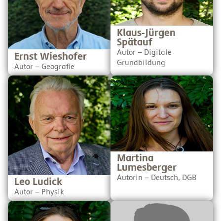
koordinator die tägliche
Fußball schreiben, ist er
Bewegung der Kinder ein
definitiv unsere erste
großes Anliegen. Der
Anlaufstelle.
Turnwurm in SchuBu ist ein
Klaus-Jürgen
kleiner Schritt in diese
Spätauf
Richtung.
Autor – Digitale
Ernst Wieshofer
Grundbildung
Autor – Geografie
Leo ist pensionierter AHS-
Martina ist AHS-Lehrerin für
Lehrer für Physik,
Deutsch und GSPB am BRG
ehemaliger Fachdidaktiker
Pichelmayergasse in Wien
für Physik an der Johannes-
und Autorin/Lektorin für
Kepler-Universität in Linz,
diese Fächer bei SchuBu.
derzeit pädagogischer
Ihre Ideen, wie Unterricht
Berater im Science Center
für alle interessant sein
Welios in Wels. Wenn er
kann, bereichern unsere
etwas erklärt, klingt alles
Bücher ungemein.
immer so interessant und
Martina
spannend - und vor allem
Lumesberger
einfach.
Autorin – Deutsch, DGB
Leo Ludick
Autor – Physik
Michaela ist
Stefan gestaltet seinen
Dramapädagogin und AHS-
Unterricht nicht nur digital,