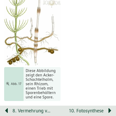
Diese Abbildung
zeigt den Acker-
Schachtelhalm,
sein Rhizom,
Abb. 17
einen Trieb mit
Sporenbehältern
und eine Spore.
Schachtelhalme, vor allem der Acker-
8. Vermehrung von Samenpflanzen
10. Fotosynthese
wirtschaftlich
Schachtelhalm, wurden und werden