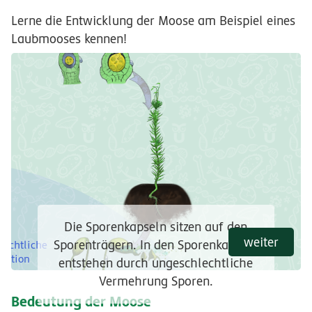
Lerne die Entwicklung der Moose am Beispiel eines
Laubmooses kennen!
Die Sporenkapseln sitzen auf den
weiter
Sporenträgern. In den Sporenkapseln
lechtliche
ration
entstehen durch ungeschlechtliche
Vermehrung Sporen.
Bedeutung der Moose