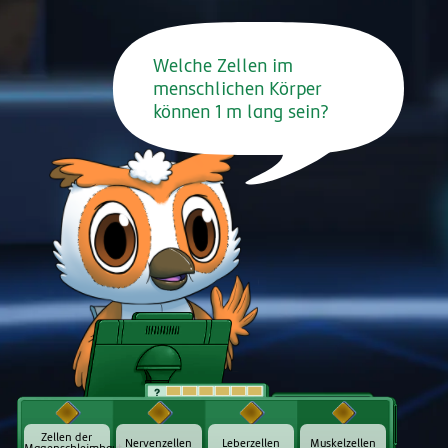
Welche Zellen im
menschlichen Körper
können
1
m
lang sein?
t
Zellen der
Nervenzellen
Leberzellen
Muskelzellen