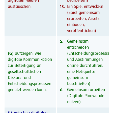
digitalen Medien
bearbeiten)
austauschen.
13.
Ein Spiel entwickeln
(Spiel gemeinsam
erarbeiten, Assets
einbauen,
veröffentlichen)
5.
Gemeinsam
entscheiden
(G)
aufzeigen, wie
(Entscheidungsprozesse
digitale Kommunikation
und Abstimmungen
zur Beteiligung an
online durchführen,
gesellschaftlichen
eine Netiquette
Diskurs- und
gemeinsam
Entscheidungsprozessen
beschließen)
genutzt werden kann.
6.
Gemeinsam arbeiten
(Digitale Pinnwände
nutzen)
(I)
zwischen digitalen