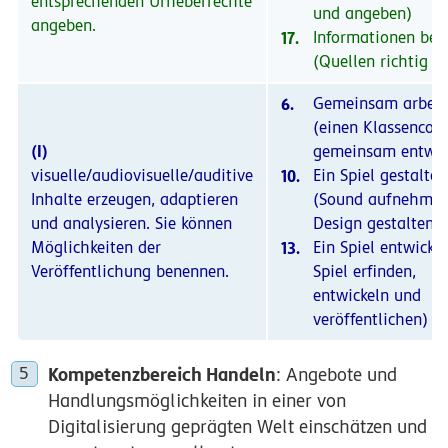
entsprechenden Urheberrechte
und angeben)
angeben.
17.
Informationen bew
(Quellen richtig zi
6.
Gemeinsam arbeit
(einen Klassencom
(I)
gemeinsam entwic
visuelle/audiovisuelle/auditive
10.
Ein Spiel gestalten
Inhalte erzeugen, adaptieren
(Sound aufnehmen
und analysieren. Sie können
Design gestalten)
Möglichkeiten der
13.
Ein Spiel entwickel
Veröffentlichung benennen.
Spiel erfinden,
entwickeln und
veröffentlichen)
Kompetenzbereich Handeln
: Angebote und
Handlungsmöglichkeiten in einer von
Digitalisierung geprägten Welt einschätzen und