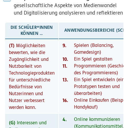
gesellschaftliche Aspekte von Medienwandel
und Digitalisierung analysieren und reflektieren
DIE SCHÜLER*INNEN
ANWENDUNGSBEREICHE (SCH
KÖNNEN …
(T)
9.
Spielen (Balancing,
Möglichkeiten
Gamedesign)
bewerten, wie die
10.
Ein Spiel gestalten
Zugänglichkeit und
11.
Programmieren (Geschich
Nutzbarkeit von
des Programmierens)
Technologieprodukten
13.
Ein Spiel entwickeln (eine
für unterschiedliche
Prototypen testen und
Bedürfnisse von
überarbeiten)
Nutzerinnen und
16.
Online Einkaufen (Beispie
Nutzer verbessert
Handykauf)
werden kann.
4.
Online kommunizieren
(G)
Interessen und
(Kommunikationsmittel,