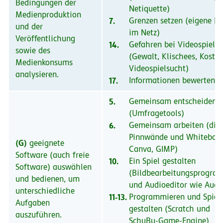
Bedingungen der
Netiquette)
Medienproduktion
7.
Grenzen setzen (eigene In
und der
im Netz)
Veröffentlichung
14.
Gefahren bei Videospiele
sowie des
(Gewalt, Klischees, Kosten
Medienkonsums
Videospielsucht)
analysieren.
17.
Informationen bewerten
5.
Gemeinsam entscheiden
(Umfragetools)
6.
Gemeinsam arbeiten (digi
Pinnwände und Whiteboar
(G)
geeignete
Canva, GIMP)
Software (auch freie
10.
Ein Spiel gestalten
Software) auswählen
(Bildbearbeitungsprogra
und bedienen, um
und Audioeditor wie Auda
unterschiedliche
11-13.
Programmieren und Spiel
Aufgaben
gestalten (Scratch und
auszuführen.
SchuBu-Game-Engine)