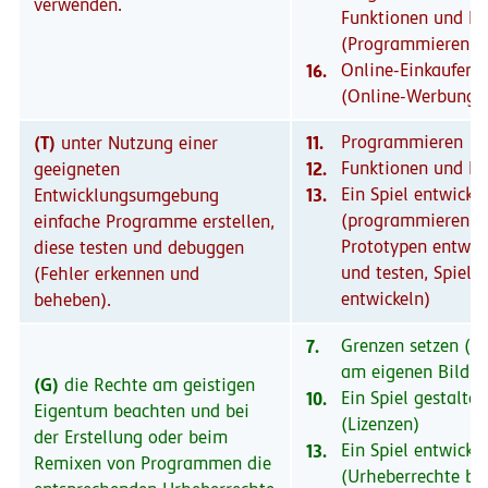
verwenden.
Funktionen und Ev
(Programmieren)
16.
Online-Einkaufen
(Online-Werbung)
(T)
11.
Programmieren
unter Nutzung einer
12.
Funktionen und Ev
geeigneten
13.
Ein Spiel entwicke
Entwicklungsumgebung
(programmieren,
einfache Programme erstellen,
Prototypen entwic
diese testen und debuggen
und testen, Spiele
(Fehler erkennen und
entwickeln)
beheben).
7.
Grenzen setzen (R
am eigenen Bild)
(G)
die Rechte am geistigen
10.
Ein Spiel gestalten
Eigentum beachten und bei
(Lizenzen)
der Erstellung oder beim
13.
Ein Spiel entwicke
Remixen von Programmen die
(Urheberrechte be