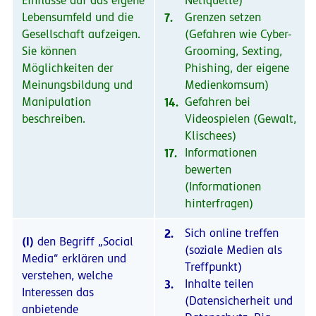
Einflüsse auf das eigene
Netiquette)
Lebensumfeld und die
7.
Grenzen setzen
Gesellschaft aufzeigen.
(Gefahren wie Cyber-
Sie können
Grooming, Sexting,
Möglichkeiten der
Phishing, der eigene
Meinungsbildung und
Medienkomsum)
Manipulation
14.
Gefahren bei
beschreiben.
Videospielen (Gewalt,
Klischees)
17.
Informationen
bewerten
(Informationen
hinterfragen)
2.
Sich online treffen
(I)
den Begriff „Social
(soziale Medien als
Media“ erklären und
Treffpunkt)
verstehen, welche
3.
Inhalte teilen
Interessen das
(Datensicherheit und
anbietende