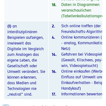
18.
Daten in Diagrammen
veranschaulichen
(Tabellenkalkulationspr
(I)
2.
Sich online treffen (der
an
Freundschafts-Algorithmu
interdisziplinären
4.
Online kommunizieren (di
Beispielen aufzeigen,
- analog, Kommunikation
inwieweit das
Netz)
Digitale im Vergleich
14.
Gefahren bei Videospiele
zum Analogen das
(Gewalt, Klischees, pay-to
eigene Leben, die
win, Videospielsucht)
Gesellschaft oder
16.
Online einkaufen (Werbun
Umwelt verändert. Sie
Einfluss auf Umwelt und
können erkennen,
Einkaufverhalten - Beispie
dass Medien und
Handykauf)
Technologien nie
17.
Informationen bewerten
„neutral“ sind.