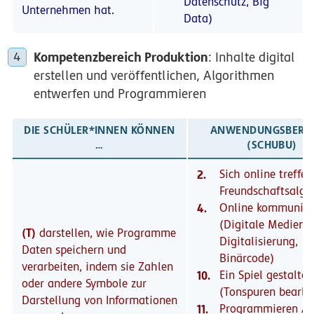
Datenschutz, Big
Unternehmen hat.
Data)
Kompetenzbereich Produktion
: Inhalte digital
erstellen und veröffentlichen, Algorithmen
entwerfen und Programmieren
DIE SCHÜLER*INNEN KÖNNEN
ANWENDUNGSBEREI
…
(SCHUBU)
2.
Sich online treffen
Freundschaftsalgo
4.
Online kommunizi
(Digitale Medien,
(T)
darstellen, wie Programme
Digitalisierung,
Daten speichern und
Binärcode)
verarbeiten, indem sie Zahlen
10.
Ein Spiel gestalten
oder andere Symbole zur
(Tonspuren bearbe
Darstellung von Informationen
11.
Programmieren /11