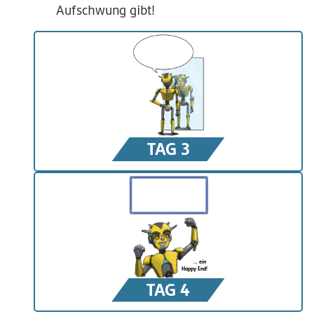
Aufschwung gibt!
TAG 3
... ein
Happy End!
TAG 4