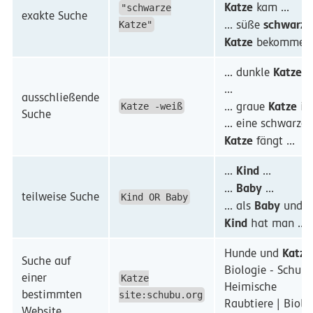
Katze
kam ...
"schwarze
exakte Suche
schwarze
... süße
Katze"
Katze
bekommen .
Katze
... dunkle
is
...
ausschließende
Katze
... graue
ist 
Katze -weiß
Suche
... eine schwarze
Katze
fängt ...
Kind
...
...
Baby
...
...
teilweise Suche
Kind OR Baby
Baby
... als
und a
Kind
hat man ...
Katze
Hunde und
Suche auf
Biologie - SchuB
einer
Katze
Heimische
bestimmten
site:schubu.org
Raubtiere | Biolo
Website