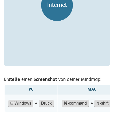
Internet
Erstelle
Screenshot
einen
von deiner Mindmap!
PC
MAC
+
+
⊞
Windows
Druck
⌘-command
⇧-shift