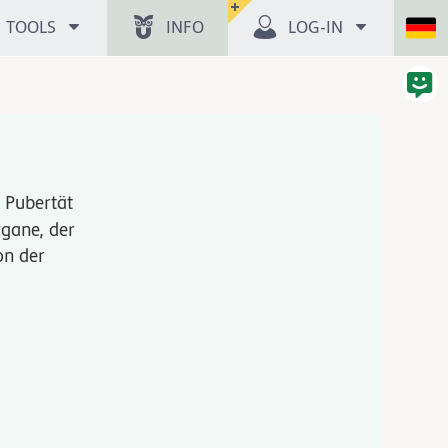
TOOLS
INFO
LOG-IN
 Pubertät
rgane, der
on der