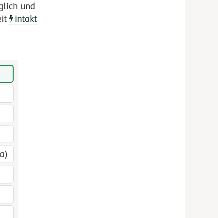
glich und
eit
intakt
a)