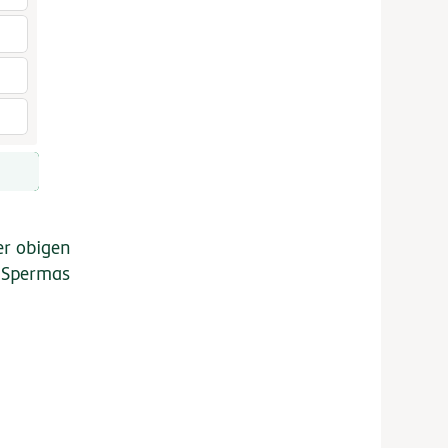
er obigen
s Spermas