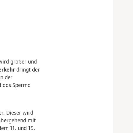
 wird größer und
erkehr
dringt der
en der
d das Sperma
r. Dieser wird
inhergehend mit
dem 11. und 15.