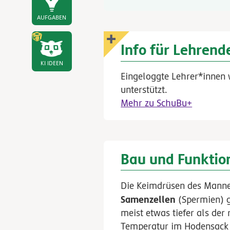
AUFGABEN
Info für Lehrend
KI IDEEN
Eingeloggte Lehrer*innen 
unterstützt.
Mehr zu SchuBu+
Bau und Funktio
Die Keimdrüsen des Manne
Samenzellen
(Spermien) g
meist etwas tiefer als der
Temperatur im Hodensack i